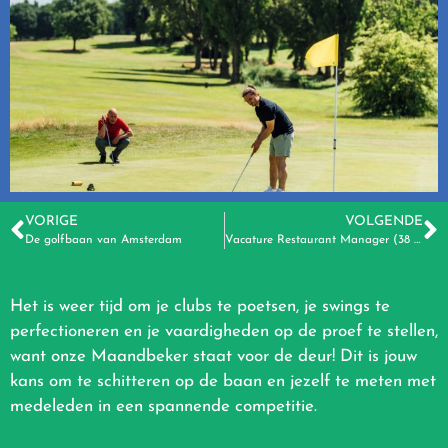
VORIGE
VOLGENDE
De golfbaan van Amsterdam
Vacature Restaurant Manager (38 uur)
Het is weer tijd om je clubs te poetsen, je swings te
perfectioneren en je vaardigheden op de proef te stellen,
want onze Maandbeker staat voor de deur! Dit is jouw
kans om te schitteren op de baan en jezelf te meten met
medeleden in een spannende competitie.